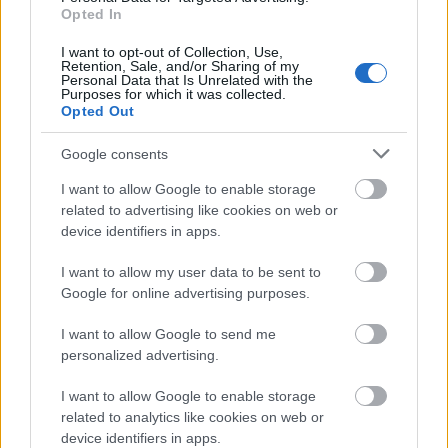
Opted In
Thingnes Bø ei ole suinkaan ainoa hiihtäjä, joka
I want to opt-out of Collection, Use,
on alkanut panostaa juoksuun uransa jälkeen.
Retention, Sale, and/or Sharing of my
Personal Data that Is Unrelated with the
Purposes for which it was collected.
Opted Out
Grue puolimaratonilla hän kohtasi myös
entisen maastohiihtäjän Hans Christer
Google consents
Holundin, joka lopetti uransa vuoden 2023
MM-kauden jälkeen.
I want to allow Google to enable storage
related to advertising like cookies on web or
device identifiers in apps.
Holundin kohdalla kehitys on ottanut kunnolla
vauhtia sen jälkeen, kun hän siirtyi
I want to allow my user data to be sent to
puolimaratonilta 10 kilometrin matkoille. Nyt
Google for online advertising purposes.
hän tekee henkilökohtaisia ennätyksiä tasaiseen
I want to allow Google to send me
tahtiin, ja Gruessa hän sijoittui neljänneksi koko
personalized advertising.
kilpailussa. Hän paransi Drammen 10K -
juoksun huhtikuussa juostua ennätystään lähes
I want to allow Google to enable storage
puolella minuutilla.
related to analytics like cookies on web or
device identifiers in apps.