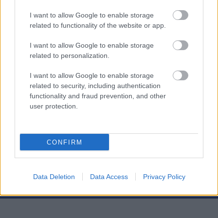
Hiihtoon liittyviä artikkeleja voit lukea myös
I want to allow Google to enable storage
ProXCskiing.com
-sivustolta.
related to functionality of the website or app.
I want to allow Google to enable storage
Teksti: Ingeborg Scheve/Käännös: Teemu
related to personalization.
Virtanen
I want to allow Google to enable storage
related to security, including authentication
functionality and fraud prevention, and other
user protection.
Tilaa uutiskirjeemme
CONFIRM
Tilaa
Data Deletion
Data Access
Privacy Policy