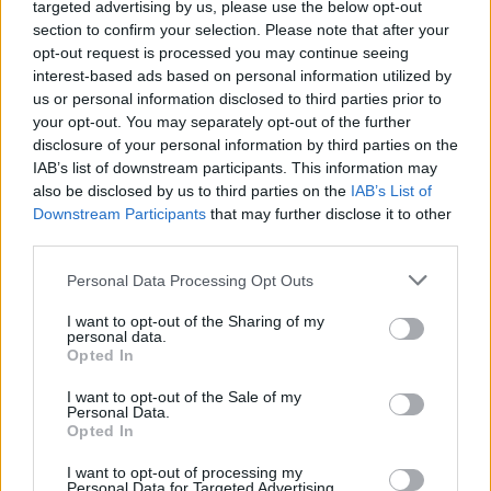
targeted advertising by us, please use the below opt-out
ampumahiihtäjä. Thingnes Bø juoksi maaliin
section to confirm your selection. Please note that after your
ajassa 1:20:20 ja sijoittui 77:nneksi.
opt-out request is processed you may continue seeing
interest-based ads based on personal information utilized by
us or personal information disclosed to third parties prior to
Hän on itse hieman pettynyt siihen, että
your opt-out. You may separately opt-out of the further
unelma-aika 1:20 meni niukasti ohi – vain 19
disclosure of your personal information by third parties on the
sekunnilla. Mutta sitä hän ei tajunnut heti.
IAB’s list of downstream participants. This information may
also be disclosed by us to third parties on the
IAB’s List of
Downstream Participants
that may further disclose it to other
– Luulin, että kuuluttaja sanoi ajan olevan 1:19
third parties.
jotakin. En kuullut, että hän sanoi jotakin, missä
oli 20 keskellä, Thingnes Bø kertoi Norjan
Please note that this website/app uses one or more Google
Personal Data Processing Opt Outs
TV2:lle debyyttinsä jälkeen.
services and may gather and store information including but
not limited to your visit or usage behaviour. You may click to
I want to opt-out of the Sharing of my
personal data.
grant or deny consent to Google and its third-party tags to
– Mutta ihan hyvinhän se meni, annoin
Opted In
use your data for below specified purposes in below Google
kaikkeni.
consent section.
I want to opt-out of the Sale of my
Personal Data.
Opted In
Juoksukuume entisten hiihtäjien
I want to opt-out of processing my
keskuudessa
Personal Data for Targeted Advertising.