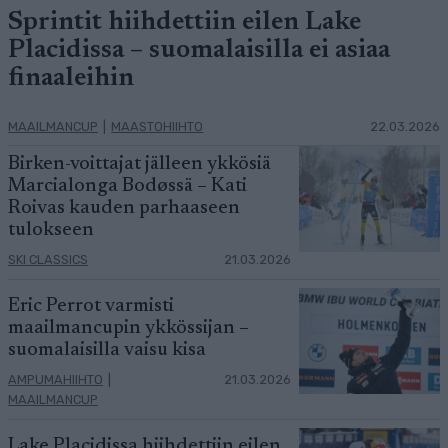
Sprintit hiihdettiin eilen Lake
Placidissa – suomalaisilla ei asiaa
finaaleihin
MAAILMANCUP
|
MAASTOHIIHTO
22.03.2026
Birken-voittajat jälleen ykkösiä
Marcialonga Bodøssä – Kati
Roivas kauden parhaaseen
tulokseen
SKI CLASSICS
21.03.2026
Eric Perrot varmisti
maailmancupin ykkössijan –
suomalaisilla vaisu kisa
AMPUMAHIIHTO
|
21.03.2026
MAAILMANCUP
Lake Placidissa hiihdettiin eilen