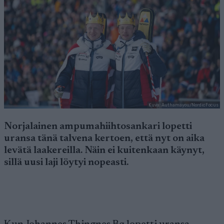
Kuva: Authamayou/NordicFocus
Norjalainen ampumahiihtosankari lopetti
uransa tänä talvena kertoen, että nyt on aika
levätä laakereilla. Näin ei kuitenkaan käynyt,
sillä uusi laji löytyi nopeasti.