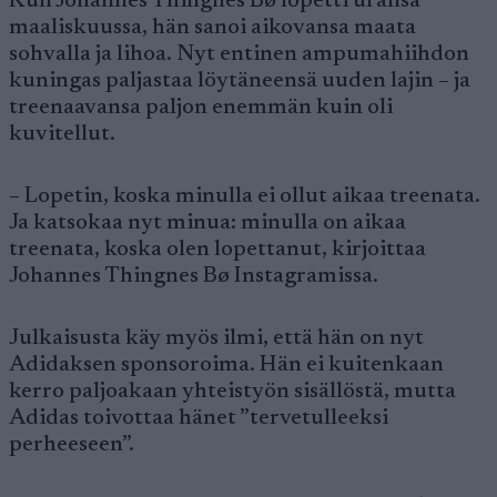
Kun Johannes Thingnes Bø lopetti uransa
maaliskuussa, hän sanoi aikovansa maata
sohvalla ja lihoa. Nyt entinen ampumahiihdon
kuningas paljastaa löytäneensä uuden lajin – ja
treenaavansa paljon enemmän kuin oli
kuvitellut.
– Lopetin, koska minulla ei ollut aikaa treenata.
Ja katsokaa nyt minua: minulla on aikaa
treenata, koska olen lopettanut, kirjoittaa
Johannes Thingnes Bø Instagramissa.
Julkaisusta käy myös ilmi, että hän on nyt
Adidaksen sponsoroima. Hän ei kuitenkaan
kerro paljoakaan yhteistyön sisällöstä, mutta
Adidas toivottaa hänet ”tervetulleeksi
perheeseen”.