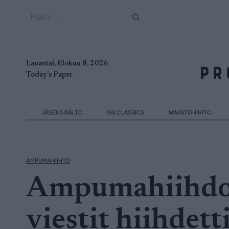
Siirry
Haku:
sisältöön
Lauantai, Elokuu 8, 2026
Today's Paper
JÄSENSISÄLTÖ
SKI CLASSICS
MAASTOHIIHTO
AMPUMAHIIHTO
Ampumahiihdo
viestit hiihdetti