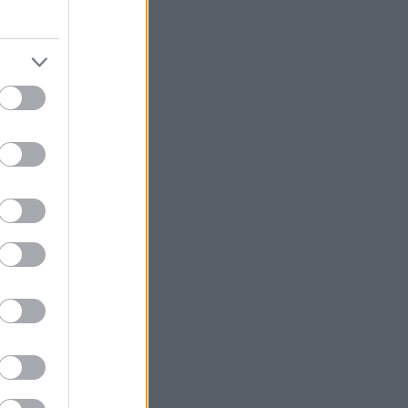
sä 8,7
inger) –
n 0+2,
otsi 285,
ikkeleja