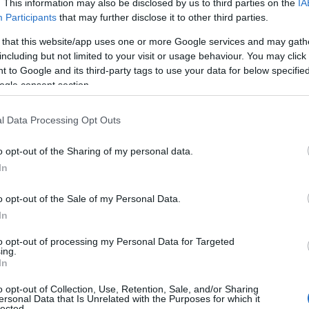
menenneksi romahtanut Norja johtaa cupia yhdellä 
. This information may also be disclosed by us to third parties on the
IA
Participants
that may further disclose it to other third parties.
otsia.
 that this website/app uses one or more Google services and may gath
including but not limited to your visit or usage behaviour. You may click 
utapahtuma:
 to Google and its third-party tags to use your data for below specifi
ogle consent section.
lm Lägreid, Johannes Dale Tarjei Bö, Vetle Sjåstad
tus Strelow, Johannes Kühn, Benedikt Doll, Philipp
l Data Processing Opt Outs
lia (Elia Zeni, Didier Bionaz, Lukas Hofer, Tommaso
) Itävalta –1.22,8, 6) Slovenia –1.23,8,… 11) Suomi
o opt-out of the Sharing of my personal data.
itinen 0+3, Olli Hiidensalo 0+1) –3.10,9 (0+11).
In
o opt-out of the Sale of my Personal Data.
lkeen: 1) Norja 360 pistettä, 2) Saksa 270, 3) Ran
In
to opt-out of processing my Personal Data for Targeted
ing.
uma;
In
o opt-out of Collection, Use, Retention, Sale, and/or Sharing
nmonnot, Jeanne Richard, Sophie Chauveau, Julia S
ersonal Data that Is Unrelated with the Purposes for which it
lected.