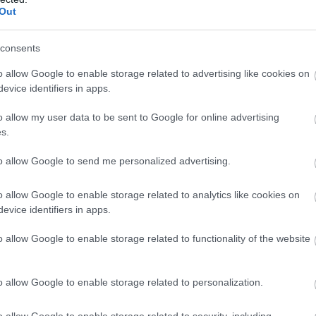
 Linn Persson, Mona Brorsson, Elvira Öberg) jäljes
Out
tz, Sophia Schneider, Franziska Preuss, Hanna Keb
.36,1, 6) Italia –1.40,7,… 12) Suomi (Suvi Minkkine
consents
1, Sonja Leinamo 0+3) –3.51,2 (0+7).
o allow Google to enable storage related to advertising like cookies on
evice identifiers in apps.
lkeen: 1) Norja 286 pistettä, 2) Ranska 285, 3) Ru
o allow my user data to be sent to Google for online advertising
s.
pikakilpailu.
to allow Google to send me personalized advertising.
eja
tästä,
ja englanninkielisiä hiihtoon liittyviä art
o allow Google to enable storage related to analytics like cookies on
evice identifiers in apps.
o allow Google to enable storage related to functionality of the website
o allow Google to enable storage related to personalization.
o allow Google to enable storage related to security, including