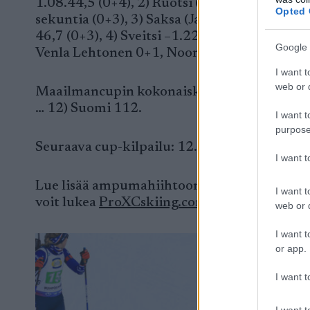
1.08.44,5 (0+4), 2) Ruotsi (Anna Magnusson,
Opted 
sekuntia (0+3), 3) Saksa (Janina Hettich-Wal
46,7 (0+3), 4) Sveitsi –1.22,3, 5) Ukraina –1
Google 
Venla Lehtonen 0+1, Noora Kaisa Keränen 0+
I want t
web or d
Maailmancupin kokonaiskilpailu: 4/5 kisan jä
… 12) Suomi 112.
I want t
purpose
Seuraava cup-kilpailu: 12. 1. Naiset, 7,5 km 
I want 
Lue lisää ampumahiihtoon liittyviä artikkel
I want t
voit lukea
ProXCskiing.com
-sivustolta.
web or d
I want t
or app.
I want t
I want t