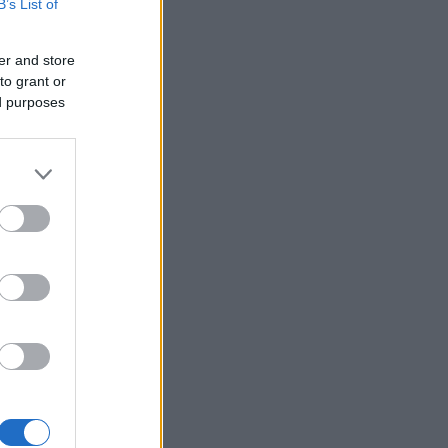
pisteellä
B’s List of
er and store
to grant or
ed purposes
 (Arttu
ska 236,…
imon)