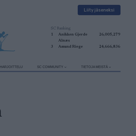
Liity jäseneksi
SC Ranking
1
Anikken Gjerde
26,005,279
Alnæs
3
Amund Riege
24,666,836
HARJOITTELU
SC COMMUNITY
TIETOJA MEISTÄ
n