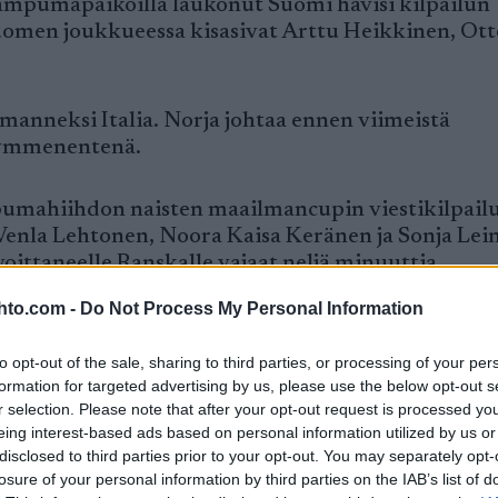
ampumapaikoilla laukonut Suomi hävisi kilpailun
Suomen joukkueessa kisasivat Arttu Heikkinen, Ott
lmanneksi Italia. Norja johtaa ennen viimeistä
kymmenentenä.
pumahiihdon naisten maailmancupin viestikilpail
Venla Lehtonen, Noora Kaisa Keränen ja Sonja Le
oittaneelle Ranskalle vajaat neljä minuuttia.
hto.com -
Do Not Process My Personal Information
ampumapaikalla yhteensä seitsemän varapatruuna
autui kahteen varapaukkuun.
to opt-out of the sale, sharing to third parties, or processing of your per
formation for targeted advertising by us, please use the below opt-out s
r selection. Please note that after your opt-out request is processed y
nkkinen myönteli Ampumahiihtoliiton tiedottees
eing interest-based ads based on personal information utilized by us or
disclosed to third parties prior to your opt-out. You may separately opt-
a. Tilanne viestin maailmancupin kokonaiskilpailus
losure of your personal information by third parties on the IAB’s list of