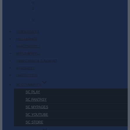
0
2
-
0
JÄSENSISÄLTÖ
SKI CLASSICS
MAASTOHIIHTO
AMPUMAHIIHTO
TAPAHTUMAT & TULOKSET
VARUSTEET
HARJOITTELU
SC COMMUNITY
SC PLAY
SC FANTASY
SC MYPAGES
SC YOUTUBE
SC STORE