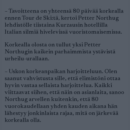
– Tavoitteena on yhteensä 80 päivää korkealla
ennen Tour de Ski:tä, kertoi Petter Northug
lehdistölle tiistaina Kurzausin hotellilla
Italian silmiä hivelevissä vuoristomaisemissa.
Korkealla olosta on tullut yksi Petter
Northugin kaikein parhaimmista ystävistä
urheilu-urallaan.
– Uskon korkeanpaikan harjoitteluun. Olen
saanut vahvistusta sille, että elimistöni ottaa
hyvin vastaa sellaista harjoittelua. Kaikki
viittaavat siihen, että näin on asianlaita, sanoo
Northug arvellen kuitenkin, että 80
vuorokaudellaan yhden kauden aikana hän
lähestyy jonkinlaista rajaa, mitä on järkevää
korkealla olla.