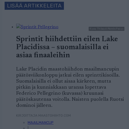
LISÄÄ ARTIKKELEITA
Kuva: Thibaut/NordicFocus
Sprintit hiihdettiin eilen Lake
Placidissa – suomalaisilla ei
asiaa finaaleihin
Lake Placidin maastohiihdon maailmancupin
päätösviikonloppu jatkui eilen sprinttikisoilla.
Suomalaisilla ei ollut aisaa kärkeen, mutta
pitkän ja kunniakkaan uransa lopettava
Federico Pellegrino (kuvassa) kruunasi
päätöskautensa voitolla. Naisten puolella Ruotsi
dominoi jälleen.
KIRJOITTAJA MAASTOHIIHTO.COM
MAAILMANCUP
|