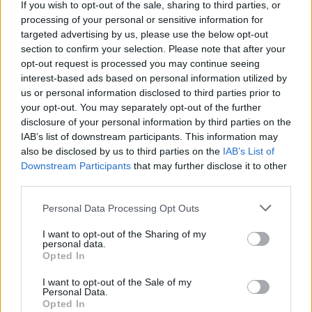
If you wish to opt-out of the sale, sharing to third parties, or
pallilla. Pienet marginaalit tulevat
processing of your personal or sensitive information for
ratkaisemaan järjestyksen. Toivon, että
targeted advertising by us, please use the below opt-out
mahdollisuudet voittaa Tour ovat suuremmat
section to confirm your selection. Please note that after your
opt-out request is processed you may continue seeing
sellaisella kaudella, jolla ei ole arvokisoja.
interest-based ads based on personal information utilized by
us or personal information disclosed to third parties prior to
Matkalla Tour de Skille Northug jättää
your opt-out. You may separately opt-out of the further
ainakin Düsseldorfin sprintit väliin joulukuun
disclosure of your personal information by third parties on the
alussa. Ei ole myöskään varmaa, että hiihtääkö
IAB’s list of downstream participants. This information may
hän Roglan kilpailussa Sloveniassa viimeisenä
also be disclosed by us to third parties on the
IAB’s List of
viikonloppuna ennen joulua.
Downstream Participants
that may further disclose it to other
third parties.
– Me tiedämme tilanteen Davosin kilpailujen
Please note that this website/app uses one or more Google
Personal Data Processing Opt Outs
jälkeen. Silloin arvioimme, että kannattaako
services and may gather and store information including but
Roglaan lähteä, vai onko parempi mennä
not limited to your visit or usage behaviour. You may click to
I want to opt-out of the Sharing of my
kotiin harjoittelemaan, mutta tämä asia
personal data.
grant or deny consent to Google and its third-party tags to
Opted In
päätetään myöhemmin, sanoi Northug.
use your data for below specified purposes in below Google
consent section.
I want to opt-out of the Sale of my
Northug harkitsee lisäksi korkealle menoa
Personal Data.
Opted In
ennen tätä odotettua Vasaloppetia, jonne hän