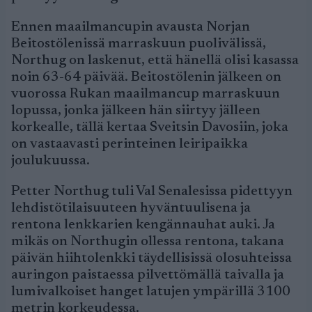
Ennen maailmancupin avausta Norjan
Beitostölenissä marraskuun puolivälissä,
Northug on laskenut, että hänellä olisi kasassa
noin 63-64 päivää. Beitostölenin jälkeen on
vuorossa Rukan maailmancup marraskuun
lopussa, jonka jälkeen hän siirtyy jälleen
korkealle, tällä kertaa Sveitsin Davosiin, joka
on vastaavasti perinteinen leiripaikka
joulukuussa.
Petter Northug tuli Val Senalesissa pidettyyn
lehdistötilaisuuteen hyväntuulisena ja
rentona lenkkarien kengännauhat auki. Ja
mikäs on Northugin ollessa rentona, takana
päivän hiihtolenkki täydellisissä olosuhteissa
auringon paistaessa pilvettömällä taivalla ja
lumivalkoiset hanget latujen ympärillä 3100
metrin korkeudessa.