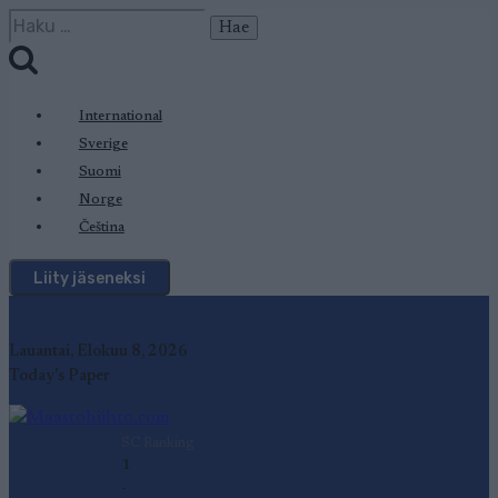
Siirry
Haku:
sisältöön
International
Sverige
Suomi
Norge
Čeština
Liity jäseneksi
Lauantai, Elokuu 8, 2026
Today's Paper
SC Ranking
1
-