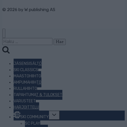
© 2026 by
W publishing AS
Haku:
JÄSENSISÄLTÖ
SKI CLASSICS
MAASTOHIIHTO
AMPUMAHIIHTO
RULLAHIIHTO
TAPAHTUMAT & TULOKSET
VARUSTEET
HARJOITTELU
Toggle
SKI COMMUNITY
child
menu
SC PLAY