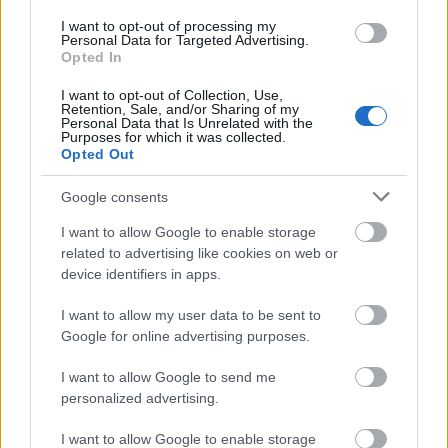
on joka tapauksessa osallistumassa. Mutta
I want to opt-out of processing my
Personal Data for Targeted Advertising.
myös tämä päätetään myöhemmin.
Opted In
Norjassa nousi myös hälyä siitä, että Petter
I want to opt-out of Collection, Use,
Northug olisi jättämässä Norjan
Retention, Sale, and/or Sharing of my
Personal Data that Is Unrelated with the
mestaruushiihdot väliin. Val Senalesin
Purposes for which it was collected.
Opted Out
lehdisötilaisuudessa Northug vahvisti, että
hän osallistuu mestaruuskilpailuihin Vossissa.
Google consents
– Minä aion osallistua Norjan
I want to allow Google to enable storage
mestaruuskilpailuihin. Mitään muuta ei ole
related to advertising like cookies on web or
ollut suunnitelmissa. Hiihdän 15 km vapaalla
device identifiers in apps.
torstaina ja ehkä sprintti perjantaina, ennen
I want to allow my user data to be sent to
kuin mahdollisesti lähden Marcialongaan,
Google for online advertising purposes.
joka hiihdetään lauantaina (29.1.), kommentoi
Petter Northug noussutta hälyä mahdollisesta
I want to allow Google to send me
NM-kisojen väliin jättämisestä.
personalized advertising.
Lähde:
Langrenn.com
I want to allow Google to enable storage