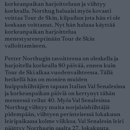
korkeanpaikan harjoitteluun ja viihtyy
korkealla. Northug haluaisi myös kovasti
voittaa Tour de Skin, kilpailun jota hän ei ole
koskaan voittanut. Nyt hän haluaa käyttää
korkeanpaikan harjoittelua
menestysreseptinään Tour de Skin
valloittamiseen.
Petter Northugin tavoitteena on oleskella ja
harjoitella korkealla 80 päivää, ennen kuin
Tour de Ski alkaa vuodenvaihteessa. Tällä
hetkellä hän on monien muiden
huippuhiihtäjien tapaan Italian Val Senalesissa
ja korkeanpaikan päiviä on kertynyt tähän
mennessä reilut 40. Myös Val Senalesissa
Northug viihtyy muita norjalaishiihtäjiä
pidempään, viihtyen perinteisessä lokakuun
leiripaikassa kolme viikkoa. Val Senalesin leiri
päättyy Northugin osalta 27. lokakuuta.