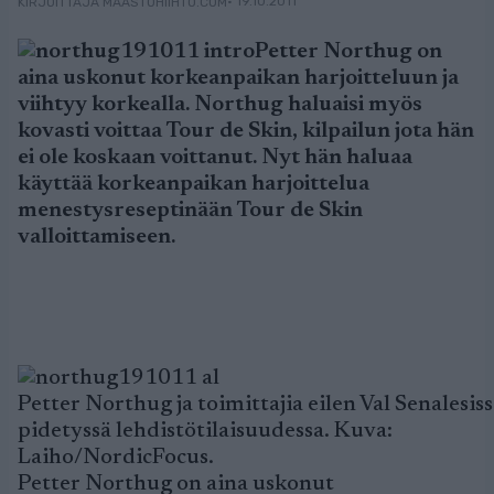
• 19.10.2011
KIRJOITTAJA MAASTOHIIHTO.COM
Petter Northug on
aina uskonut korkeanpaikan harjoitteluun ja
viihtyy korkealla. Northug haluaisi myös
kovasti voittaa Tour de Skin, kilpailun jota hän
ei ole koskaan voittanut. Nyt hän haluaa
käyttää korkeanpaikan harjoittelua
menestysreseptinään Tour de Skin
valloittamiseen.
Petter Northug ja toimittajia eilen Val Senalesis
pidetyssä lehdistötilaisuudessa. Kuva:
Laiho/NordicFocus.
Petter Northug on aina uskonut