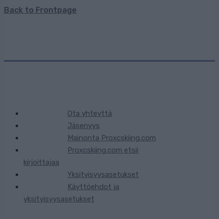
Back to Frontpage
Ota yhteyttä
Jäsenyys
Mainonta Proxcskiing.com
Proxcskiing.com etsii
kirjoittajaa
Yksityisyysasetukset
Käyttöehdot ja
yksityisyysasetukset