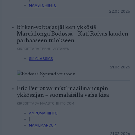
MAASTOHIIHTO
22.03.2026
Birken-voittajat jälleen ykkösiä
Marcialonga Bodøssä – Kati Roivas kauden
parhaaseen tulokseen
KIRJOITTAJA TEEMU VIRTANEN
SKI CLASSICS
21.03.2026
Eric Perrot varmisti maailmancupin
ykkössijan – suomalaisilla vaisu kisa
KIRJOITTAJA MAASTOHIIHTO.COM
AMPUMAHIIHTO
|
MAAILMANCUP
21.03.2026