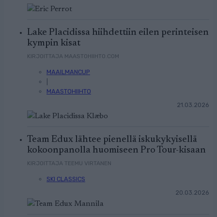
Lake Placidissa hiihdettiin eilen perinteisen
kympin kisat
KIRJOITTAJA MAASTOHIIHTO.COM
MAAILMANCUP
|
MAASTOHIIHTO
21.03.2026
Team Edux lähtee pienellä iskukykyisellä
kokoonpanolla huomiseen Pro Tour-kisaan
KIRJOITTAJA TEEMU VIRTANEN
SKI CLASSICS
20.03.2026