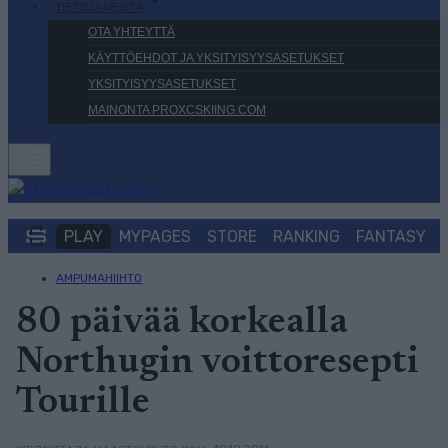
TIETOJA MEISTÄ
OTA YHTEYTTÄ
KÄYTTÖEHDOT JA YKSITYISYYSASETUKSET
YKSITYISYYSASETUKSET
MAINONTA PROXCSKIING.COM
PLAY
MYPAGES
STORE
RANKING
FANTASY
AMPUMAHIIHTO
80 päivää korkealla
Northugin voittoresepti
Tourille