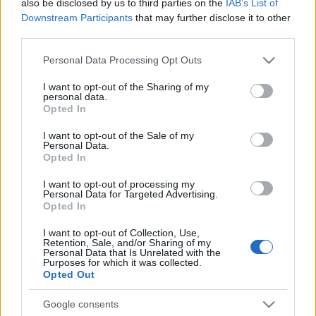
also be disclosed by us to third parties on the
IAB’s List of
Riittävä ja laadukas uni voi olla ratkaiseva tekijä,
Downstream Participants
that may further disclose it to other
kun haetaan kehitystä harjoittelussa ja
third parties.
menestystä kilpailuissa.
Please note that this website/app uses one or more Google
Personal Data Processing Opt Outs
services and may gather and store information including but
not limited to your visit or usage behaviour. You may click to
I want to opt-out of the Sharing of my
personal data.
grant or deny consent to Google and its third-party tags to
Opted In
use your data for below specified purposes in below Google
Harjoittelu
consent section.
I want to opt-out of the Sale of my
Personal Data.
Ylikunto – näkymätön
Opted In
vihollinen ladulla
I want to opt-out of processing my
Personal Data for Targeted Advertising.
Opted In
TEKIJÄ
TEEMU VIRTANEN
09.11.2025
09.11.2025
I want to opt-out of Collection, Use,
Maastohiihto on yksi vaativimmista
Retention, Sale, and/or Sharing of my
Personal Data that Is Unrelated with the
kestävyyslajeista. Harjoitusmäärät kohoavat
Purposes for which it was collected.
Opted Out
helposti tuhansiin tunteihin vuodessa,
kilpailukausi on pitkä ja ympärivuotinen
Google consents
harjoittelu vaatii tarkkaa tasapainoilua