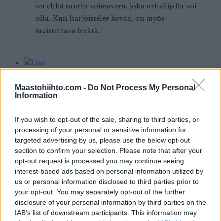
on ehkä suurin voimavara, joka urheilijalla voi
olla. Kun harjoittelee kovaa, on myös
muistettava levätä.
Harjoittelu
Maastohiihto.com -
Do Not Process My Personal
Information
Uni – kestävyysurheilijan
If you wish to opt-out of the sale, sharing to third parties, or
tärkein palautumiskeino
processing of your personal or sensitive information for
targeted advertising by us, please use the below opt-out
TEKIJÄ
TEEMU VIRTANEN
section to confirm your selection. Please note that after your
19.01.2026
19.01.2026
opt-out request is processed you may continue seeing
interest-based ads based on personal information utilized by
Hyvä harjoitus ja oikea ravinto eivät yksin riitä
us or personal information disclosed to third parties prior to
your opt-out. You may separately opt-out of the further
tekemään hiihtäjästä vahvaa ja kestävää. Uni on
disclosure of your personal information by third parties on the
elimistön tärkein palautumisen muoto, joka
IAB’s list of downstream participants. This information may
tukee sekä fyysistä että henkistä suorituskykyä.