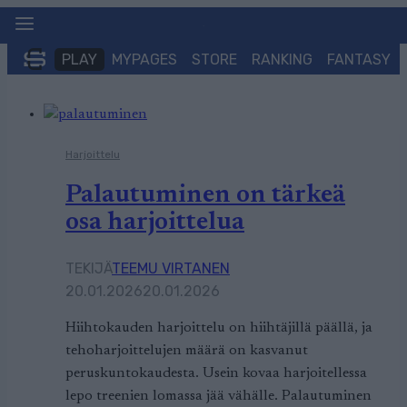
Siirry
sisältöön
PLAY
MYPAGES
STORE
RANKING
FANTASY
Harjoittelu
Palautuminen on tärkeä
osa harjoittelua
TEKIJÄ
TEEMU VIRTANEN
20.01.2026
20.01.2026
Hiihtokauden harjoittelu on hiihtäjillä päällä, ja
tehoharjoittelujen määrä on kasvanut
peruskuntokaudesta. Usein kovaa harjoitellessa
lepo treenien lomassa jää vähälle. Palautuminen