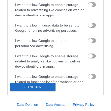
kuormituksen ja levon välillä. Yksi suurimmista
I want to allow Google to enable storage
related to advertising like cookies on web or
riskeistä hiihtäjän uralla on ylikunto eli
device identifiers in apps.
ylirasitustila. Se on salakavala ilmiö, joka voi
pilata yksittäisen kauden, mutta pahimmillaan
I want to allow my user data to be sent to
myös koko uran.
Google for online advertising purposes.
I want to allow Google to send me
personalized advertising.
I want to allow Google to enable storage
Maastohiihto
related to analytics like cookies on web or
Pääsiäinen hiihtäjän
device identifiers in apps.
silmin – hiljentymistä,
I want to allow Google to enable storage
herkkuja ja harjoittelun
related to functionality of the website or app.
CONFIRM
suuntaamista kohti kesää
I want to allow Google to enable storage
related to personalization.
TEKIJÄ
TEEMU VIRTANEN
Data Deletion
Data Access
Privacy Policy
I want to allow Google to enable storage
18.04.2025
18.04.2025