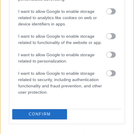
TEKIJÄ
MAASTOHIIHTO.COM
02.09.2015
I want to allow Google to enable storage
related to analytics like cookies on web or
Kestävyysurheilu.fi tavoitti elokuussa yli 100 000 yksilöityä
device identifiers in apps.
lukijaa.
I want to allow Google to enable storage
related to functionality of the website or app.
Tiedotteet
I want to allow Google to enable storage
Loput Kestävyysurheilu.fin
related to personalization.
suunnistuspaidat puoleen hintaan
I want to allow Google to enable storage
related to security, including authentication
TEKIJÄ
MAASTOHIIHTO.COM
18.08.2015
functionality and fraud prevention, and other
user protection.
Trimtexin valmistamia Kestävyysurheilu.fin suunnistuspaitoja
löytyy varastosta vielä muutama.
CONFIRM
Tiedotteet
Kestävyysurheilu.fin pyöräilyasut