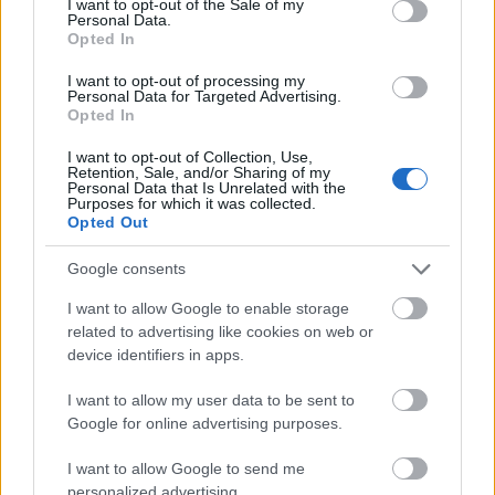
TEKIJÄ
MAASTOHIIHTO.COM
18.09.2015
I want to opt-out of the Sale of my
Personal Data.
Opted In
EQ Timing etsii palvelukseensa urheilusta ja tekniikasta
kiinnostunutta henkilöä.
I want to opt-out of processing my
Personal Data for Targeted Advertising.
Opted In
Tiedotteet
I want to opt-out of Collection, Use,
Retention, Sale, and/or Sharing of my
Squeezyltä markkinoille uusi
Personal Data that Is Unrelated with the
Purposes for which it was collected.
Energy Organic Bar
Opted Out
TEKIJÄ
MAASTOHIIHTO.COM
15.09.2015
Google consents
I want to allow Google to enable storage
Squeezyltä on tullut Suomen markkinoille uusi Energy Organic
related to advertising like cookies on web or
Bar, joka on valmistettu mahdollisimman luonnonmukaisilla
device identifiers in apps.
ainesosilla.
I want to allow my user data to be sent to
Google for online advertising purposes.
Tiedotteet
I want to allow Google to send me
Yli 100 000 lukijaa elokuussa
personalized advertising.