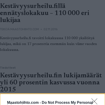
Kestävyysurheilu.fillä
ennätyslokakuu – 110 000 eri
lukijaa
TEKIJÄ
MAASTOHIIHTO.COM
02.11.2016
Kestävyysurheilu.fi tavoitti lokakuussa 110 000 yksilöityä
lukijaa, mikä on 17 prosenttia enemmän kuin viime vuoden
lokakuussa.
Tiedotteet
Kestävyysurheilu.fin lukijamäärät
yli 60 prosentin kasvussa vuonna
2015
TEKIJÄ
MAASTOHIIHTO.COM
03.01.2016
Maastohiihto.com -
Do Not Process My Personal