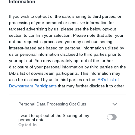
Information
Kestävyysurheilu.fin lukijamäärät kasvoivat ennätysvauhtia
vuoden 2015 aikana. Keskimäärin Kestävyysurheilu.fin sivuilla
If you wish to opt-out of the sale, sharing to third parties, or
vieraili yli 100 000 eri lukijaa kuukaudessa.
processing of your personal or sensitive information for
targeted advertising by us, please use the below opt-out
section to confirm your selection. Please note that after your
Tiedotteet
opt-out request is processed you may continue seeing
interest-based ads based on personal information utilized by
Lisäerä Kestävyysurheilu.fin
us or personal information disclosed to third parties prior to
heijastinpipoja saapunut
your opt-out. You may separately opt-out of the further
disclosure of your personal information by third parties on the
TEKIJÄ
MAASTOHIIHTO.COM
23.11.2015
IAB’s list of downstream participants. This information may
also be disclosed by us to third parties on the
IAB’s List of
Kertaalleen jo loppuneita Kestävyysurheilu.fin heijastin pipoja
Downstream Participants
that may further disclose it to other
on taas saatavilla
Kestävyysurheilu.fin verkkokaupasta
.
third parties.
Please note that this website/app uses one or more Google
Personal Data Processing Opt Outs
services and may gather and store information including but
Tiedotteet
not limited to your visit or usage behaviour. You may click to
I want to opt-out of the Sharing of my
personal data.
grant or deny consent to Google and its third-party tags to
EQ Timing etsii huipputyyppiä!
Opted In
use your data for below specified purposes in below Google
consent section.