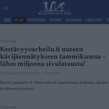
Siirry
sisältöön
PLAY
MYPAGES
STORE
RANKING
FANTASY
Tiedotteet
Kestävyysurheilu.fi uuteen
kävijäennätykseen tammikuussa –
lähes miljoona sivulatausta!
TEKIJÄ
MAASTOHIIHTO.COM
01.02.2017
Kestävyysurheilu.fi rikkoi reilusti tammikuussa kaikkien aikojen
kävijäennätyksensä.
Tiedotteet