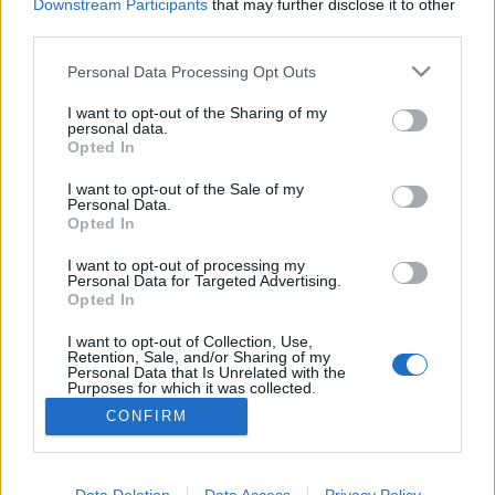
Downstream Participants
that may further disclose it to other
Hannu Varkoi. Välittäkää tietoa kiinnostuneille ja lähettäkää
third parties.
palautetta ja kehitysehdotuksia.
Please note that this website/app uses one or more Google
Personal Data Processing Opt Outs
Antoisia lukuhetkiä toivottaa
services and may gather and store information including but
not limited to your visit or usage behaviour. You may click to
I want to opt-out of the Sharing of my
Hevoskuuri.fi
personal data.
grant or deny consent to Google and its third-party tags to
Opted In
use your data for below specified purposes in below Google
consent section.
I want to opt-out of the Sale of my
Personal Data.
Sivunavigointi
Edellinen
1
…
14
15
16
Opted In
sivu
I want to opt-out of processing my
Personal Data for Targeted Advertising.
Opted In
I want to opt-out of Collection, Use,
Retention, Sale, and/or Sharing of my
Personal Data that Is Unrelated with the
Purposes for which it was collected.
Ota yhteyttä
Opted Out
CONFIRM
Jäsenyys
Mainonta Proxcskiing.com
Google consents
Proxcskiing.com etsii kirjoittajaa
I want to allow Google to enable storage
Data Deletion
Data Access
Privacy Policy