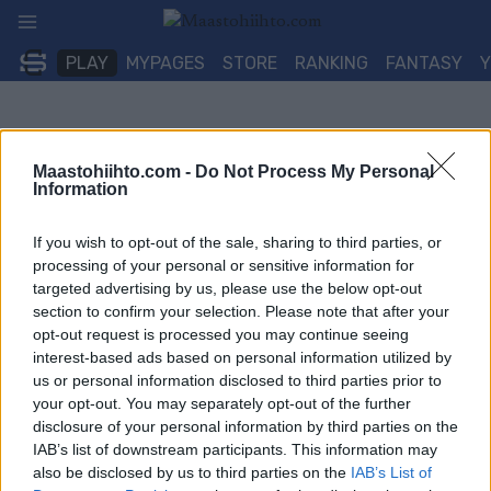
Siirry
sisältöön
PLAY
MYPAGES
STORE
RANKING
FANTASY
Tiedotteet
Maastohiihto.com -
Do Not Process My Personal
Information
Hevoskuuri.fi on avattu
TEKIJÄ
MAASTOHIIHTO.COM
25.01.2011
If you wish to opt-out of the sale, sharing to third parties, or
processing of your personal or sensitive information for
Hevoskuuri on uusi suomalainen kestävyysurheiluaiheinen
targeted advertising by us, please use the below opt-out
verkkojulkaisu. Sivusto avattiin 17.2.2011 klo 9:00.
section to confirm your selection. Please note that after your
opt-out request is processed you may continue seeing
Sivustolla julkaistaan päivittäin kilpailuihin ja urheilijoihn
interest-based ads based on personal information utilized by
liittyviä uutisia. Sivustolla pyritään tarjoamaan myös
us or personal information disclosed to third parties prior to
your opt-out. You may separately opt-out of the further
harjoitteluun, terveyteen ja ravintoon liittyviä artikkeleita.
disclosure of your personal information by third parties on the
IAB’s list of downstream participants. This information may
Blogeja sivustollamme pitävät muun muassa hiihtäjä Kari Varis,
also be disclosed by us to third parties on the
IAB’s List of
suunnistaja Vesa Taanila, valmentaja Antti Hagqvist sekä