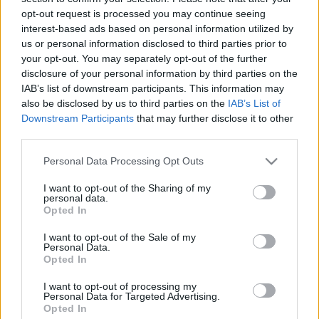
opt-out request is processed you may continue seeing
TIETOJA MEISTÄ
interest-based ads based on personal information utilized by
OTA YHTEYTTÄ
us or personal information disclosed to third parties prior to
your opt-out. You may separately opt-out of the further
KÄYTTÖEHDOT JA YKSITYISYYSASETUKSET
disclosure of your personal information by third parties on the
YKSITYISYYSASETUKSET
IAB’s list of downstream participants. This information may
MAINONTA PROXCSKIING.COM
also be disclosed by us to third parties on the
IAB’s List of
Downstream Participants
that may further disclose it to other
third parties.
Please note that this website/app uses one or more Google
Personal Data Processing Opt Outs
services and may gather and store information including but
PLAY
MYPAGES
STORE
RANKING
FANTASY
not limited to your visit or usage behaviour. You may click to
I want to opt-out of the Sharing of my
personal data.
grant or deny consent to Google and its third-party tags to
Opted In
use your data for below specified purposes in below Google
consent section.
I want to opt-out of the Sale of my
Personal Data.
Opted In
Maastohiihto
I want to opt-out of processing my
Vantaan Hiihtoseura
Personal Data for Targeted Advertising.
Opted In
valitsi uuden