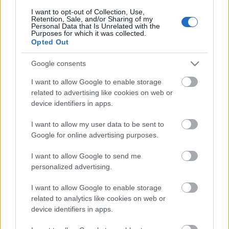
puheenjohtajan ja palkitsi
I want to opt-out of Collection, Use,
Retention, Sale, and/or Sharing of my
parhaat hiihtäjänsä
Personal Data that Is Unrelated with the
Purposes for which it was collected.
Opted Out
TEKIJÄ
MAASTOHIIHTO.COM
Google consents
10.06.2025
10.06.2025
I want to allow Google to enable storage
Vantaan Hiihtoseuran jäsenet valitsivat Kristian
related to advertising like cookies on web or
Nokelaisen VHS:n puheenjohtajaksi kaudelle
device identifiers in apps.
2025–26. Yhdentoista jäsenen johtokunnassa on
I want to allow my user data to be sent to
seitsemän uutta jäsentä.
Google for online advertising purposes.
I want to allow Google to send me
personalized advertising.
I want to allow Google to enable storage
related to analytics like cookies on web or
device identifiers in apps.
Ota yhteyttä