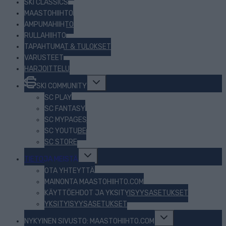
SKI CLASSICS
MAASTOHIIHTO
AMPUMAHIIHTO
RULLAHIIHTO
TAPAHTUMAT & TULOKSET
VARUSTEET
HARJOITTELU
Toggle
SKI COMMUNITY
child
menu
SC PLAY
SC FANTASY
SC MYPAGES
SC YOUTUBE
SC STORE
Toggle
TIETOJA MEISTÄ
child
menu
OTA YHTEYTTÄ
MAINONTA MAASTOHIIHTO.COM
KÄYTTÖEHDOT JA YKSITYISYYSASETUKSET
YKSITYISYYSASETUKSET
Toggle
NYKYINEN SIVUSTO: MAASTOHIIHTO.COM
child