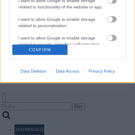
I want to allow Google to enable storage
Jäsenyys
related to functionality of the website or app.
Mainonta Proxcskiing.com
I want to allow Google to enable storage
Proxcskiing.com etsii
related to personalization.
kirjoittajaa
Yksityisyysasetukset
I want to allow Google to enable storage
Käyttöehdot ja
related to security, including authentication
yksityisyysasetukset
CONFIRM
functionality and fraud prevention, and other
user protection.
Data Deletion
Data Access
Privacy Policy
© 2026 by
W publishing AS
Haku:
JÄSENSISÄLTÖ