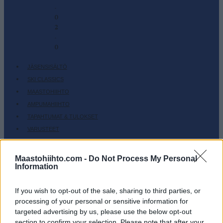
-
0
2
-
0
JÄSENSISÄLTÖ
SKI CLASSICS
MAASTOHIIHTO
AMPUMAHIIHTO
TAPAHTUMAT & TULOKSET
VARUSTEET
HARJOITTELU
Maastohiihto.com -
Do Not Process My Personal
SC COMMUNITY
Information
SC PLAY
SC FANTASY
If you wish to opt-out of the sale, sharing to third parties, or
SC MYPAGES
processing of your personal or sensitive information for
SC YOUTUBE
targeted advertising by us, please use the below opt-out
section to confirm your selection. Please note that after your
SC STORE