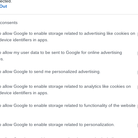
lected.
Out
5
consents
äjien sauvat nähdessään. Väärän pituiset sauvat vaikuttavat hii
o allow Google to enable storage related to advertising like cookies on
auvat pitää oikeaoppisesti valita hiihtoon.
evice identifiers in apps.
o allow my user data to be sent to Google for online advertising
s.
to allow Google to send me personalized advertising.
o allow Google to enable storage related to analytics like cookies on
evice identifiers in apps.
o allow Google to enable storage related to functionality of the website
o allow Google to enable storage related to personalization.