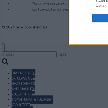
I want t
Yksityisyysasetukset
authenti
Käyttöehdot ja yksityisyysasetukset
© 2026 by
W publishing AS
Haku:
JÄSENSISÄLTÖ
SKI CLASSICS
MAASTOHIIHTO
AMPUMAHIIHTO
RULLAHIIHTO
TAPAHTUMAT & TULOKSET
VARUSTEET