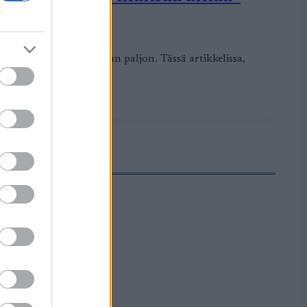
htovauhtiin huomattavan paljon. Tässä artikkelissa,