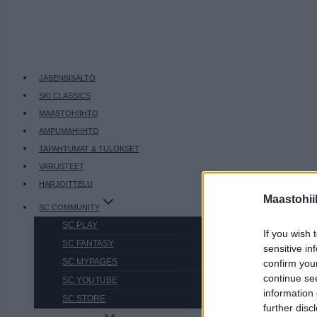
JÄSENSISÄLTÖ
SKI CLASSICS
MAASTOHIIHTO
AMPUMAHIIHTO
TAPAHTUMAT & TULOKSET
VARUSTEET
HARJOITTELU
Maastohii
SC COMMUNITY
SC PLAY
If you wish 
SC FANTASY
sensitive in
SC MYPAGES
confirm you
continue se
SC YOUTUBE
information 
SC STORE
further disc