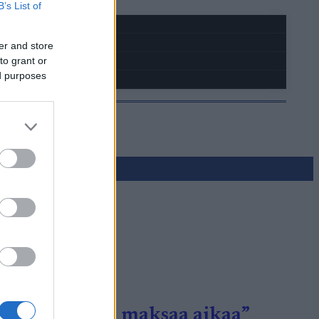
B’s List of
er and store
to grant or
ed purposes
an pituudessa maksaa aikaa”