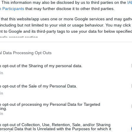
. This information may also be disclosed by us to third parties on the
IA
Participants
that may further disclose it to other third parties.
 that this website/app uses one or more Google services and may gath
including but not limited to your visit or usage behaviour. You may click 
 to Google and its third-party tags to use your data for below specifi
ogle consent section.
l Data Processing Opt Outs
o opt-out of the Sharing of my personal data.
YOUTUBE
In
o opt-out of the Sale of my Personal Data.
In
to opt-out of processing my Personal Data for Targeted
ing.
In
o opt-out of Collection, Use, Retention, Sale, and/or Sharing
”Jokainen ylimääräinen sentti sauv
ersonal Data that Is Unrelated with the Purposes for which it