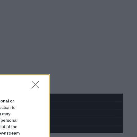
sonal or
ection to
ou may
 personal
out of the
 downstream