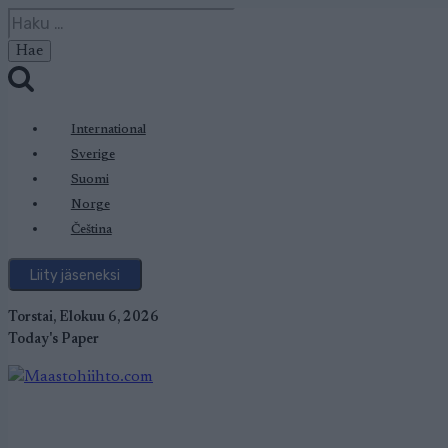
Siirry
Haku:
sisältöön
International
Sverige
Suomi
Norge
Čeština
Liity jäseneksi
Torstai, Elokuu 6, 2026
Today's Paper