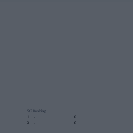
SC Ranking
1
-
0
2
-
0