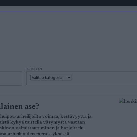
LUOKKAAN
lainen ase?
 huippu-urheilijoilta voimaa, kestävyyttä ja
äistä kykyä taistella väsymystä vastaan
nkinen valmistautuminen ja harjoittelu.
ana urheilijoiden menestyksessä