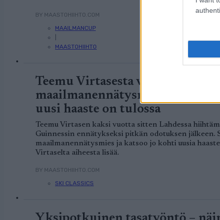
authenti
BY MAASTOHIIHTO.COM
MAAILMANCUP
|
MAASTOHIIHTO
Teemu Virtasesta virallinen Gu
maailmanennätysmies – kahden 
uusi haaste on tulossa
Teemu Virtasen kaksi vuotta sitten Lahdessa hiihtäm
Guinnessin ennätykseksi pitkän odotuksen jälkeen.
maailmanennätysmies ja katsoo jo kohti uusia haaste
Virtaselta aiheesta lisää.
BY MAASTOHIIHTO.COM
SKI CLASSICS
Yksipotkuinen tasatyöntö – näin