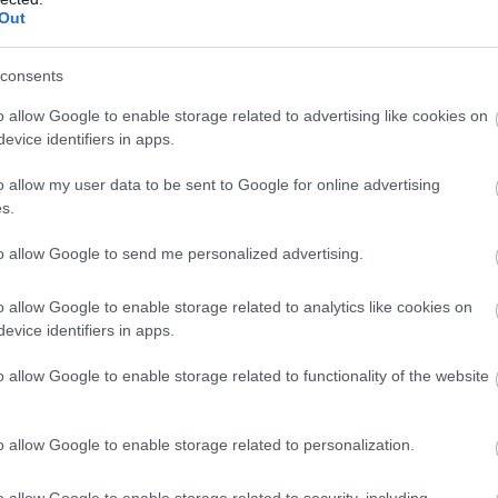
Out
malla säilyttäen tutun suomalaisen näkökulman.
consents
23.03.2026
o allow Google to enable storage related to advertising like cookies on
evice identifiers in apps.
o allow my user data to be sent to Google for online advertising
uoti-ilmiö. Puhutaan karppauksesta, VHH:sta ja
s.
inä mielessä, että ainakin jossain määrin
ka onkaan kestävyysurheilussa, jossa
to allow Google to send me personalized advertising.
avintoaine?
o allow Google to enable storage related to analytics like cookies on
evice identifiers in apps.
23.03.2026
o allow Google to enable storage related to functionality of the website
stari maailmancupissa
o allow Google to enable storage related to personalization.
issa 20 kilometrin yhteislähtökisoihin.
ikissa kolmessa cupissa voittamalla viimeisen
o allow Google to enable storage related to security, including