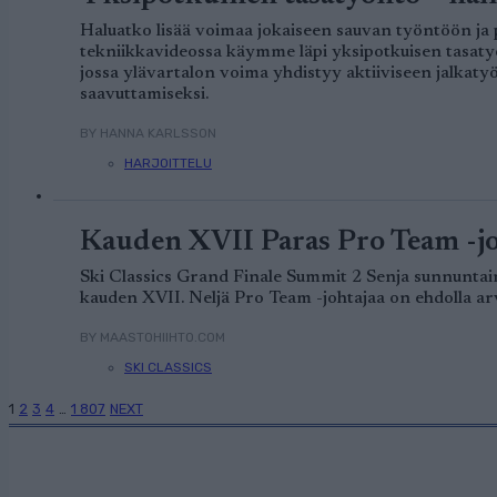
Haluatko lisää voimaa jokaiseen sauvan työntöön ja 
tekniikkavideossa käymme läpi yksipotkuisen tasat
jossa ylävartalon voima yhdistyy aktiiviseen jalka
saavuttamiseksi.
BY HANNA KARLSSON
HARJOITTELU
Kauden XVII Paras Pro Team -j
Ski Classics Grand Finale Summit 2 Senja sunnuntain
kauden XVII. Neljä Pro Team -johtajaa on ehdolla arv
BY MAASTOHIIHTO.COM
SKI CLASSICS
1
2
3
4
…
1 807
NEXT
Posts
navigation