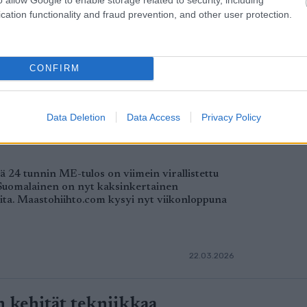
cation functionality and fraud prevention, and other user protection.
23.03.2026
CONFIRM
innessin
Data Deletion
Data Access
Privacy Policy
vuoden odotus päättyi ja
ä 24 tunnin ME-tulos on viimein virallistettu
 Suomalainen on nyt kaksinkertainen
ita. Maastohiihto.com kysyi nyt viikonloppuna
22.03.2026
 kehität tekniikkaa