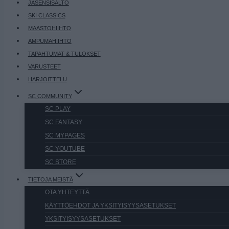
JÄSENSISÄLTÖ
SKI CLASSICS
MAASTOHIIHTO
AMPUMAHIIHTO
TAPAHTUMAT & TULOKSET
VARUSTEET
HARJOITTELU
SC COMMUNITY
SC PLAY
SC FANTASY
SC MYPAGES
SC YOUTUBE
SC STORE
TIETOJA MEISTÄ
OTA YHTEYTTÄ
KÄYTTÖEHDOT JA YKSITYISYYSASETUKSET
YKSITYISYYSASETUKSET