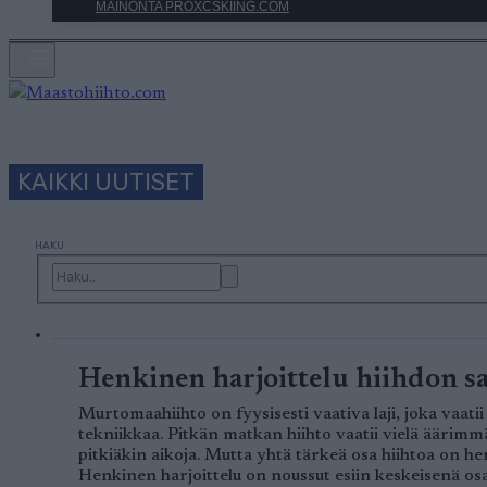
MAINONTA PROXCSKIING.COM
KAIKKI UUTISET
HAKU
Henkinen harjoittelu hiihdon sa
Murtomaahiihto on fyysisesti vaativa laji, joka vaatii
tekniikkaa. Pitkän matkan hiihto vaatii vielä äärimm
pitkiäkin aikoja. Mutta yhtä tärkeä osa hiihtoa on he
Henkinen harjoittelu on noussut esiin keskeisenä os