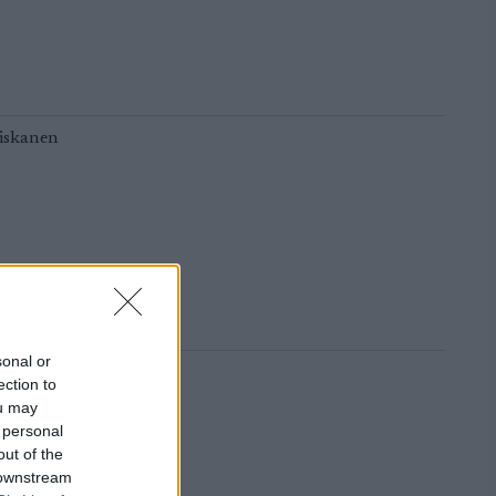
sonal or
ection to
ou may
 personal
out of the
 downstream