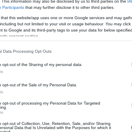
. This information may also be disclosed by us to third parties on the
IA
Participants
that may further disclose it to other third parties.
 that this website/app uses one or more Google services and may gath
24.03.2026
including but not limited to your visit or usage behaviour. You may click 
 to Google and its third-party tags to use your data for below specifi
ogle consent section.
 lopulta viides –
ana
l Data Processing Opt Outs
t, ja eilen kisattiin Oslon Holmenkollenilla
a sijalla viisi.
o opt-out of the Sharing of my personal data.
In
23.03.2026
o opt-out of the Sale of my Personal Data.
In
to opt-out of processing my Personal Data for Targeted
ing.
In
Skiingiä – mitä tämä
o opt-out of Collection, Use, Retention, Sale, and/or Sharing
ersonal Data that Is Unrelated with the Purposes for which it
lected.
ällä voimamme voimme tarjota sinulle enemmän