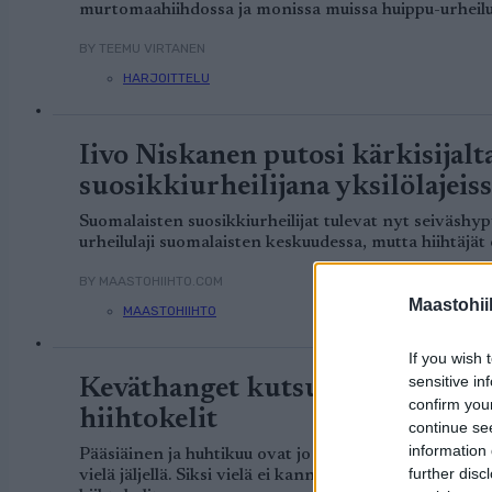
murtomaahiihdossa ja monissa muissa huippu-urheilul
BY TEEMU VIRTANEN
HARJOITTELU
Iivo Niskanen putosi kärkisijal
suosikkiurheilijana yksilölajeis
Suomalaisten suosikkiurheilijat tulevat nyt seiväshyp
urheilulaji suomalaisten keskuudessa, mutta hiihtäjät 
BY MAASTOHIIHTO.COM
Maastohii
MAASTOHIIHTO
If you wish 
sensitive in
Keväthanget kutsuvat hiihtäjiä 
confirm you
hiihtokelit
continue se
information 
Pääsiäinen ja huhtikuu ovat jo ovella ja kevät on jo
further disc
vielä jäljellä. Siksi vielä ei kannata laittaa suksia n