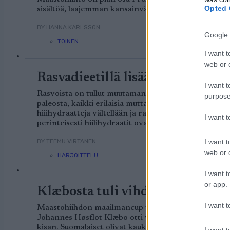
Opted 
sisältöä, laajemman kansainvälisen kattavuuden – sa
BY HANNA KARLSSON
Google 
TOINEN
I want t
web or d
Rasvadieetillä lisää kestävyyttä?
I want t
Rasvoista on tullut muutaman viime vuoden aikana m
purpose
paleosta, kaikki erilaisia mutta toisiaan yhdistäviä si
hiiihydraatteja vältellään ja rasvoja suositaan. Kuin
I want 
perinteisesti hiilihydraatit ovat olleet korostetuin r
I want t
BY TEEMU VIRTANEN
web or d
HARJOITTELU
I want t
or app.
Klæbosta tuli vihdoin triplame
I want t
Maastohiihdon maailmancup päättyi eilen Lake Placid
Johannes Høsflot Klæbo otti vihdoin mestaruuden ka
kisan. Suomalaiset olivat kaukana kärjestä.
I want t