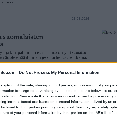
ajeissa.
25.03.2026
ta suomalaisten
sa
yn ja koripallon parista. Hiihto on yhä suosittu
eivät ole enää ihan kärjessä urheilusuosikkeina.
hto.com -
Do Not Process My Personal Information
24.03.2026
to opt-out of the sale, sharing to third parties, or processing of your per
formation for targeted advertising by us, please use the below opt-out s
– hyödynnä viimeiset
r selection. Please note that after your opt-out request is processed y
eing interest-based ads based on personal information utilized by us or
disclosed to third parties prior to your opt-out. You may separately opt-
 saapunut Etelä-Suomeen, mutta talvikautta on
losure of your personal information by third parties on the IAB’s list of
aulaan, vaan hyödyntää kunnolla viimeiset