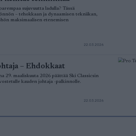
parempaa sujuvuutta ladulla? Tässä
yönnön – tehokkaan ja dynaamisen tekniikan,
työhön maksimaalisen etenemisen
22.03.2026
ohtaja – Ehdokkaat
a 29. maaliskuuta 2026 päättää Ski Classicsin
ostetulle kauden johtaja -palkinnolle.
22.03.2026