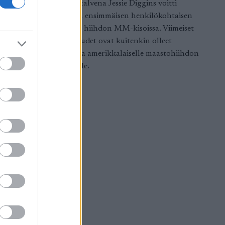
uta
Viime talvena Jessie Diggins voitti
ituinen
uransa ensimmäisen henkilökohtaisen
. Kisan
kullan hiihdon MM-kisoissa. Viimeiset
ussa tulee
kuukaudet ovat kuitenkin olleet
kän matkan
vaikeita amerikkalaiselle maastohiihdon
tähdelle.
n sekä
 puolelta.
evisiosta
Suomessa
nkielisellä
n kautta.