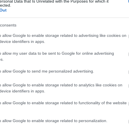
ersonal Data that Is Unrelated with the Purposes for which it
en Finlandia-hiihdosta on
Klarälvsloppet on 1. lokaku
lected.
tu videokooste, jonka
järjestettävä 90 kilometrin p
Out
 on Worldloppet-
rullahiihtokilpailu Ruotsissa
io.
maali on Karlstadissa. Kilpail
consents
olemaan kova taso, kun pit
o allow Google to enable storage related to advertising like cookies on
hiihtäjät kilpailevat Ruotsin
evice identifiers in apps.
maajoukkueen jäseniä vastaa
hiihdon että ampumahiihdon
o allow my user data to be sent to Google for online advertising
s.
Tätä kilpailua voi seurata tel
SVT:n (ja NRK:n) kautta, ja 
to allow Google to send me personalized advertising.
voi katsoa lähetystä englanni
selostuksella SC Play-palvelu
o allow Google to enable storage related to analytics like cookies on
evice identifiers in apps.
o allow Google to enable storage related to functionality of the website
o allow Google to enable storage related to personalization.