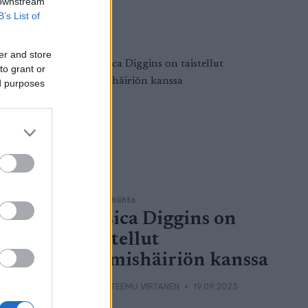
 downstream
B’s List of
er and store
to grant or
ed purposes
Maastohiihto
Jessica Diggins on
taistellut
syömishäiriön kanssa
.2023
TEKIJÄ
TEEMU VIRTANEN
19.09.2023