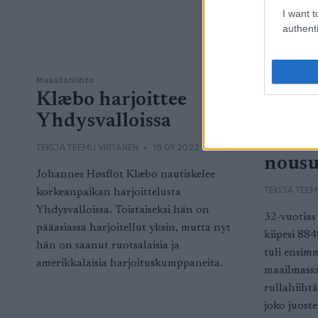
I want t
authenti
Maastohiihto
Rullahiihto
Klæbo harjoittee
Rullas
Yhdysvalloissa
hiiht
Evere
TEKIJÄ
TEEMU VIRTANEN
18.09.2023
nousu
Johannes Høsflot Klæbo nautiskelee
TEKIJÄ
TEEM
korkeanpaikan harjoittelusta
Yhdysvalloissa. Toistaiseksi hän on
32-vuotias 
pääasiassa harjoitellut yksin, mutta nyt
kiipesi 88
hän on saanut ruotsalaisia ja
tuli ensim
amerikkalaisia harjoituskumppaneita.
maailmassa,
rullahiiht
joko juoste