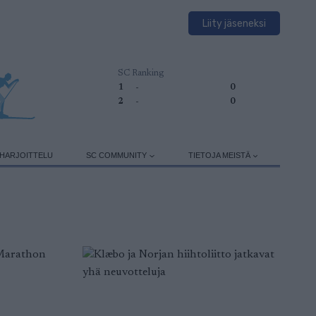
Liity jäseneksi
SC Ranking
1
-
0
2
-
0
HARJOITTELU
SC COMMUNITY
TIETOJA MEISTÄ