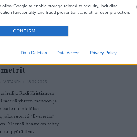
o allow Google to enable storage related to security, including
cation functionality and fraud prevention, and other user protection.
CONFIRM
uksilla
äen Mount
Data Deletion
Data Access
Privacy Policy
stin
metrit
U VIRTANEN
18.09.2023
urheilija Rudi Kristiansen
49 metriä yhteen menoon ja
mäiseksi henkilöksi
 joka suoritti ”Everestin”
äen. Yleensä haaste on tehty
n tai pyöräillen.