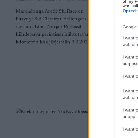
of my P
Viime talv
was col
nyt julkais
Opted 
Marcialonga Arctic Ski Race on
tuottajana
liittynyt Ski Classics Challengers-
organisaat
sarjaan. Tämä Norjan Bodøssä
Google 
hiihdettävä perintisen hiihtotavan 42
I want t
kilometrin kisa järjestään 9.3.2024.
web or d
I want t
purpose
I want 
I want t
web or d
I want t
or app.
I want t