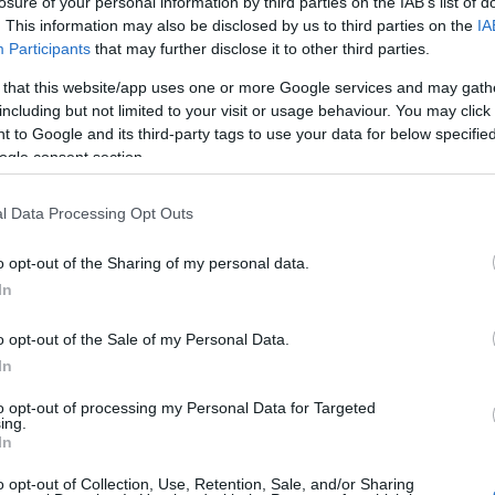
losure of your personal information by third parties on the IAB’s list of
. This information may also be disclosed by us to third parties on the
IA
Participants
that may further disclose it to other third parties.
 that this website/app uses one or more Google services and may gath
including but not limited to your visit or usage behaviour. You may click 
 to Google and its third-party tags to use your data for below specifi
ogle consent section.
l Data Processing Opt Outs
o opt-out of the Sharing of my personal data.
In
Rullahiihto
o opt-out of the Sale of my Personal Data.
ndia-hiihdosta
Klarälvsloppet
In
kaistu uusi
houkuttelee
to opt-out of processing my Personal Data for Targeted
kooste
huippuhiihtäjiä
ing.
In
U VIRTANEN
21.09.2023
TEKIJÄ
TEEMU VIRTANEN
20.09
o opt-out of Collection, Use, Retention, Sale, and/or Sharing