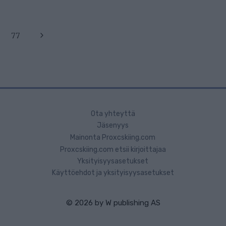
Seuraava
77
sivu
Ota yhteyttä
Jäsenyys
Mainonta Proxcskiing.com
Proxcskiing.com etsii kirjoittajaa
Yksityisyysasetukset
Käyttöehdot ja yksityisyysasetukset
© 2026 by
W publishing AS