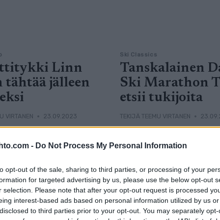
o
Ski Classics
ttitykki Linn
Tanskalainen D
 tähtää jälleen
Ski Marathon 
eksi
etsii tukijoita
U VIRTANEN
23.09.2023
TEKIJÄ
TEEMU VIRTANEN
23.09
en ruotsalainen
Tanskalainen pitkän matkan
hto.com -
Do Not Process My Personal Information
täjä Linn Svahn teki töitä
hiihtotiimi Danish Ski Mar
n palaamaan hiihtoladuille.
etsii rahoittajia ja
to opt-out of the sale, sharing to third parties, or processing of your per
untaa uuteen talveen täysin
yhteistyökumppaneita.
formation for targeted advertising by us, please use the below opt-out s
iiliksellä.
r selection. Please note that after your opt-out request is processed y
eing interest-based ads based on personal information utilized by us or
disclosed to third parties prior to your opt-out. You may separately opt-