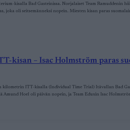
terium-kisalla Bad Gasteinissa. Norjalaiset Team Ramuddenin hii
as, joka oli seitsemänneksi nopein. Miesten kisan paras suomala
TT-kisan – Isac Holmström paras s
 kilometrin ITT-kisalla (Individual Time Trial) Itävallan Bad Gas
jä Amund Hoel oli päivän nopein, ja Team Eduxin Isac Holmström