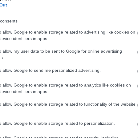
5
Out
oppet, perinteisellä hiihtotavalla hiihdettävä rullahiihdon pitkä
consents
ti vahvaa kesäkuntoaan ja varmisti voiton miesten kilpailussa.
o allow Google to enable storage related to advertising like cookies on
evice identifiers in apps.
o allow my user data to be sent to Google for online advertising
s.
to allow Google to send me personalized advertising.
untaina – Vuokatti-hiihto huomenn
o allow Google to enable storage related to analytics like cookies on
evice identifiers in apps.
ihto ja Ski Classics-sarja jatkuu Tsekeissä Jizerska50 Grand Cla
o allow Google to enable storage related to functionality of the website
o allow Google to enable storage related to personalization.
o allow Google to enable storage related to security, including