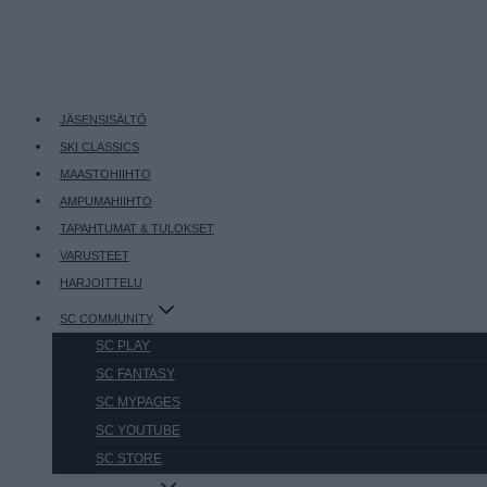
JÄSENSISÄLTÖ
SKI CLASSICS
MAASTOHIIHTO
AMPUMAHIIHTO
TAPAHTUMAT & TULOKSET
VARUSTEET
HARJOITTELU
SC COMMUNITY
SC PLAY
SC FANTASY
SC MYPAGES
SC YOUTUBE
SC STORE