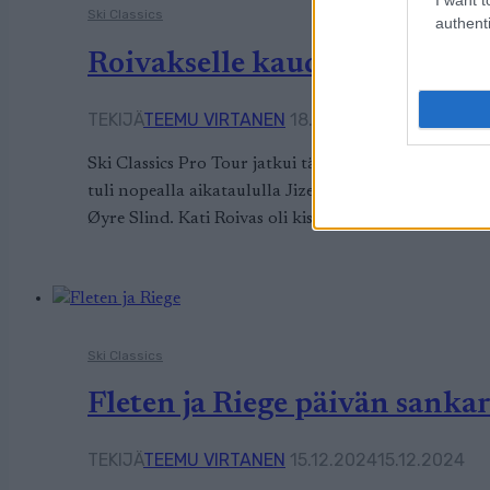
Ski Classics
authenti
Roivakselle kauden paras sija 
TEKIJÄ
TEEMU VIRTANEN
18.01.2025
18.01.2025
Ski Classics Pro Tour jatkui tänään Engadin La Diagon
tuli nopealla aikataululla Jizerska50-kisan korvaajaksi
Øyre Slind. Kati Roivas oli kisassa neljäs, joka on 
Ski Classics
Fleten ja Riege päivän sankar
TEKIJÄ
TEEMU VIRTANEN
15.12.2024
15.12.2024