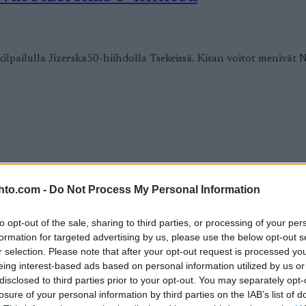
lpailulla Jizerska50-hiihdolla Tsekeissä. Kisan voitot menivät No
 Bedrichovin sprintissä – Roivas hii
hto.com -
Do Not Process My Personal Information
to opt-out of the sale, sharing to third parties, or processing of your per
formation for targeted advertising by us, please use the below opt-out s
r selection. Please note that after your opt-out request is processed y
rinttikisa hiihdettiin tänään Tsekin Bedrichovissa. Suomalaisia e
eing interest-based ads based on personal information utilized by us or
n.
disclosed to third parties prior to your opt-out. You may separately opt-
losure of your personal information by third parties on the IAB’s list of