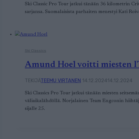
Ski Classic Pro Tour jatkui tänään 36 kilometrin Cri
sarjansa. Suomalaisista parhaiten menestyi Kati Roiv
Ski Classics
Amund Hoel voitti miesten I
TEKIJÄ
TEEMU VIRTANEN
14.12.2024
14.12.2024
Ski Classics Pro Tour jatkui tänään miesten seitsemän
väliaikalähdöllä. Norjalainen Team Engconin hiihtä
sijalle 25.