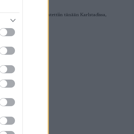
n matkan kilpailu, järjestettiin tänään Karlstadissa,
a
ssic-osakilpailulla.