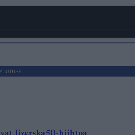
YOUTUBE
vat Jizerska50-hiihtoa