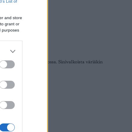
B’s List of
er and store
to grant or
ed purposes
din La Diagonela hiihdossa. Sinivalkoista väriäkin