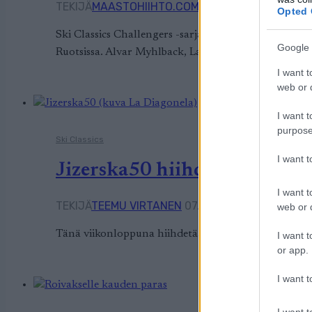
TEKIJÄ
MAASTOHIIHTO.COM
21.09.2025
21.09.202
Opted 
Ski Classics Challengers -sarjan osakilpailu Klarälvsl
Google 
Ruotsissa. Alvar Myhlback, Lager 157 Ski Team, osoit
I want t
web or d
I want t
purpose
Ski Classics
I want 
Jizerska50 hiihdetään sunn
I want t
TEKIJÄ
TEEMU VIRTANEN
07.02.2025
07.02.2025
web or d
Tänä viikonloppuna hiihdetään kotimaassa Vuokatti-hi
I want t
or app.
I want t
I want t