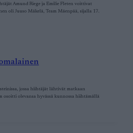
htäjät Amund Riege ja Emilie Fleten voittivat
inen oli Juuso Mäkelä, Team Mäenpää, sijalla 17.
uomalainen
teinissa, jossa hiihtäjät lähtivät matkaan
 osoitti olevansa hyvässä kunnossa hiihtämällä