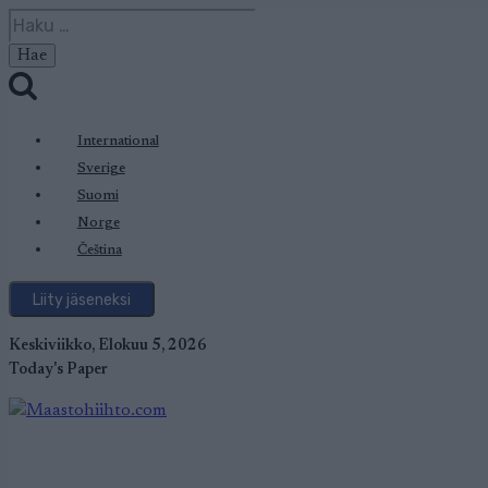
Siirry
Haku:
sisältöön
International
Sverige
Suomi
Norge
Čeština
Liity jäseneksi
Keskiviikko, Elokuu 5, 2026
Today's Paper