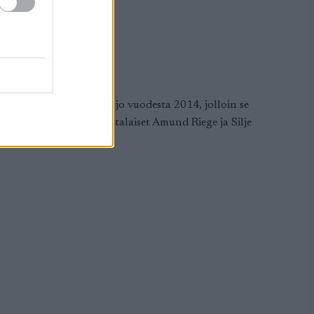
ä
lut mukana Pro Tourilla jo vuodesta 2014, jolloin se
tihin kiiruhtivat ensikertalaiset Amund Riege ja Silje