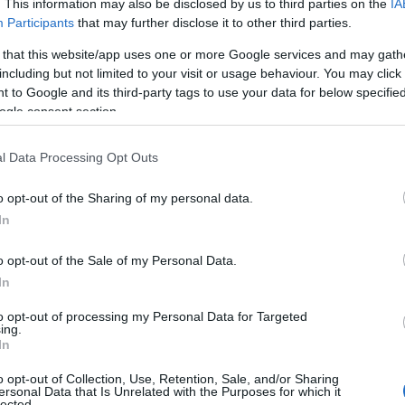
. This information may also be disclosed by us to third parties on the
IA
Participants
that may further disclose it to other third parties.
 that this website/app uses one or more Google services and may gath
including but not limited to your visit or usage behaviour. You may click 
 to Google and its third-party tags to use your data for below specifi
gadin La Diagonelassa
ogle consent section.
l Data Processing Opt Outs
jälkeen Sveitsissä, kun pitkän matkan hiihtäjät taistelivat Enga
o opt-out of the Sharing of my personal data.
In
o opt-out of the Sale of my Personal Data.
In
to opt-out of processing my Personal Data for Targeted
ing.
In
o vei jälleen arvokkaan voiton
o opt-out of Collection, Use, Retention, Sale, and/or Sharing
ersonal Data that Is Unrelated with the Purposes for which it
lected.