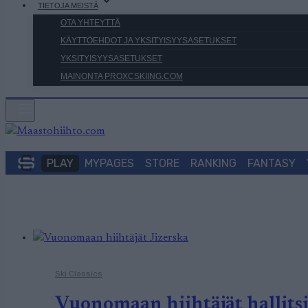
TIETOJA MEISTÄ
OTA YHTEYTTÄ
KÄYTTÖEHDOT JA YKSITYISYYSASETUKSET
YKSITYISYYSASETUKSET
MAINONTA PROXCSKIING.COM
PLAY
MYPAGES
STORE
RANKING
FANTASY
Ski Classics
Vuonomaan hiihtäjät hallitsi