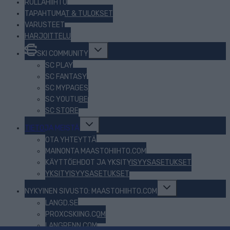
RULLAHIIHTO
TAPAHTUMAT & TULOKSET
VARUSTEET
HARJOITTELU
Toggle
SKI COMMUNITY
child
menu
SC PLAY
SC FANTASY
SC MYPAGES
SC YOUTUBE
SC STORE
Toggle
TIETOJA MEISTÄ
child
menu
OTA YHTEYTTÄ
MAINONTA MAASTOHIIHTO.COM
KÄYTTÖEHDOT JA YKSITYISYYSASETUKSET
YKSITYISYYSASETUKSET
Toggle
NYKYINEN SIVUSTO: MAASTOHIIHTO.COM
child
menu
LANGD.SE
PROXCSKIING.COM
LANGRENN.COM