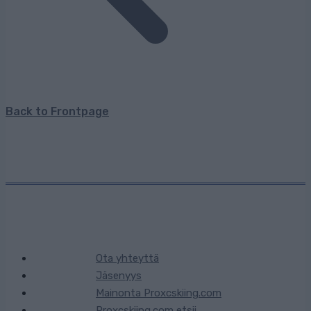
Back to Frontpage
Ota yhteyttä
Jäsenyys
Mainonta Proxcskiing.com
Proxcskiing.com etsii