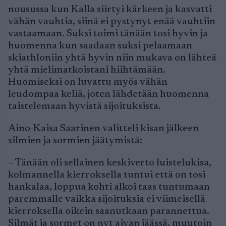
nousussa kun Kalla siirtyi kärkeen ja kasvatti
vähän vauhtia, siinä ei pystynyt enää vauhtiin
vastaamaan. Suksi toimi tänään tosi hyvin ja
huomenna kun saadaan suksi pelaamaan
skiathloniin yhtä hyvin niin mukava on lähteä
yhtä mielimatkoistani hiihtämään.
Huomiseksi on luvattu myös vähän
leudompaa keliä, joten lähdetään huomenna
taistelemaan hyvistä sijoituksista.
Aino-Kaisa Saarinen valitteli kisan jälkeen
silmien ja sormien jäätymistä:
– Tänään oli sellainen keskiverto luistelukisa,
kolmannella kierroksella tuntui että on tosi
hankalaa, loppua kohti alkoi taas tuntumaan
paremmalle vaikka sijoituksia ei viimeisellä
kierroksella oikein saanutkaan parannettua.
Silmät ja sormet on nyt aivan jäässä, muutoin