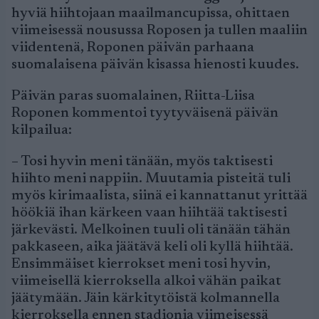
hyviä hiihtojaan maailmancupissa, ohittaen
viimeisessä nousussa Roposen ja tullen maaliin
viidentenä, Roponen päivän parhaana
suomalaisena päivän kisassa hienosti kuudes.
Päivän paras suomalainen, Riitta-Liisa
Roponen kommentoi tyytyväisenä päivän
kilpailua:
– Tosi hyvin meni tänään, myös taktisesti
hiihto meni nappiin. Muutamia pisteitä tuli
myös kirimaalista, siinä ei kannattanut yrittää
höökiä ihan kärkeen vaan hiihtää taktisesti
järkevästi. Melkoinen tuuli oli tänään tähän
pakkaseen, aika jäätävä keli oli kyllä hiihtää.
Ensimmäiset kierrokset meni tosi hyvin,
viimeisellä kierroksella alkoi vähän paikat
jäätymään. Jäin kärkitytöistä kolmannella
kierroksella ennen stadionia viimeisessä