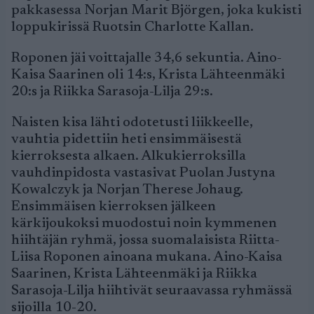
pakkasessa Norjan Marit Björgen, joka kukisti
loppukirissä Ruotsin Charlotte Kallan.
Roponen jäi voittajalle 34,6 sekuntia. Aino-
Kaisa Saarinen oli 14:s, Krista Lähteenmäki
20:s ja Riikka Sarasoja-Lilja 29:s.
Naisten kisa lähti odotetusti liikkeelle,
vauhtia pidettiin heti ensimmäisestä
kierroksesta alkaen. Alkukierroksilla
vauhdinpidosta vastasivat Puolan Justyna
Kowalczyk ja Norjan Therese Johaug.
Ensimmäisen kierroksen jälkeen
kärkijoukoksi muodostui noin kymmenen
hiihtäjän ryhmä, jossa suomalaisista Riitta-
Liisa Roponen ainoana mukana. Aino-Kaisa
Saarinen, Krista Lähteenmäki ja Riikka
Sarasoja-Lilja hiihtivät seuraavassa ryhmässä
sijoilla 10-20.