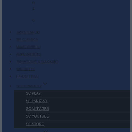
0
2
-
0
JÄSENSISÄLTÖ
SKI CLASSICS
MAASTOHIIHTO
AMPUMAHIIHTO
TAPAHTUMAT & TULOKSET
VARUSTEET
HARJOITTELU
SC COMMUNITY
SC PLAY
SC FANTASY
SC MYPAGES
SC YOUTUBE
SC STORE