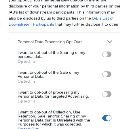
your opt-out. You may separately opt-out of the further
Sarasoja-Lilja Suomi –2.10,6.
disclosure of your personal information by third parties on the
Ykkössija oli Björgenin uran 50:s
IAB’s list of downstream participants. This information may
also be disclosed by us to third parties on the
IAB’s List of
maailmancupissa.
Downstream Participants
that may further disclose it to other
third parties.
Maailmancupin kokonaistilanteet, 25/37
kilpailua:
Please note that this website/app uses one or more Google
Personal Data Processing Opt Outs
services and may gather and store information including but
Naiset:
1) Björgen 1598, 2) Kowalczyk 1575,
not limited to your visit or usage behaviour. You may click to
I want to opt-out of the Sharing of my
personal data.
3) Johaug 1115, 4) Kikkan Randall USA 964,
grant or deny consent to Google and its third-party tags to
Opted In
use your data for below specified purposes in below Google
5) Kalla 885, 6) Lähteenmäki 765, …muut
consent section.
suomalaiset: 8) Saarinen 731, 14) Roponen
I want to opt-out of the Sale of my
Personal Data.
406, 16) Sarasoja-Lilja 335, 19) Anne Kyllönen
Opted In
314, 25) Kerttu Niskanen 254, 37) Mona-Liisa
I want to opt-out of processing my
Malvalehto 134, 39) Laura Ahervo 131.
Personal Data for Targeted Advertising.
Opted In
Seuraavat kilpailut: 5.2. Rybinsk, miesten 15
km (p)+15 km (v), naisten 7,5 km (p)+7,5 km
I want to opt-out of Collection, Use,
Retention, Sale, and/or Sharing of my
(v).
Personal Data that Is Unrelated with the
Purposes for which it was collected.