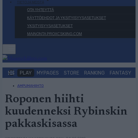
TIETOJA MEISTÄ
OTA YHTEYTTÄ
KÄYTTÖEHDOT JA YKSITYISYYSASETUKSET
YKSITYISYYSASETUKSET
MAINONTA PROXCSKIING.COM
PLAY
MYPAGES
STORE
RANKING
FANTASY
AMPUMAHIIHTO
Roponen hiihti
kuudenneksi Rybinskin
pakkaskisassa