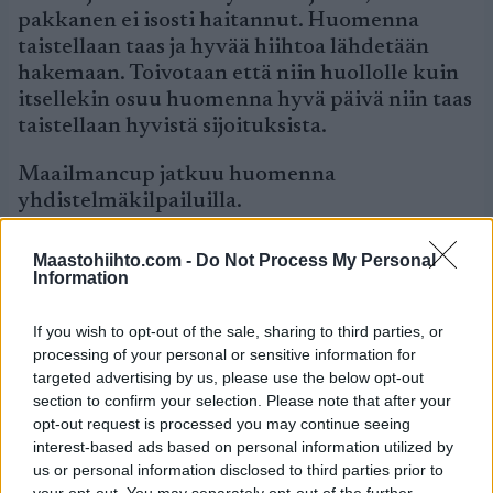
pakkanen ei isosti haitannut. Huomenna
taistellaan taas ja hyvää hiihtoa lähdetään
hakemaan. Toivotaan että niin huollolle kuin
itsellekin osuu huomenna hyvä päivä niin taas
taistellaan hyvistä sijoituksista.
Maailmancup jatkuu huomenna
yhdistelmäkilpailuilla.
Naiset, 10 km (v):
1) Marit Björgen Norja
Maastohiihto.com -
Do Not Process My Personal
26.43,9, 2) Charlotte Kalla Ruotsi –4,1, 3)
Information
Marthe Kristoferssen Norja –19,4, 4) Therese
Johaug Norja –19,5, 5) Jessica Diggins USA –
If you wish to opt-out of the sale, sharing to third parties, or
26,3, 6) Riitta-Liisa Roponen Suomi –34,6, 7)
processing of your personal or sensitive information for
targeted advertising by us, please use the below opt-out
Justyna Kowalczyk Puola –38,9, 8) Astrid
section to confirm your selection. Please note that after your
Jacobsen Norja –40,8, 9) Heidi Weng Norja –
opt-out request is processed you may continue seeing
41,1, 10) Vibeke Skofterud Norja –41,2, …14)
interest-based ads based on personal information utilized by
Aino-Kaisa Saarinen Suomi –46,0, …20) Krista
us or personal information disclosed to third parties prior to
Lähteenmäki Suomi –1.24,9, …29) Riikka