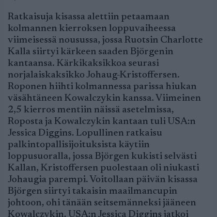
Ratkaisuja kisassa alettiin petaamaan
kolmannen kierroksen loppuvaiheessa
viimeisessä nousussa, jossa Ruotsin Charlotte
Kalla siirtyi kärkeen saaden Björgenin
kantaansa. Kärkikaksikkoa seurasi
norjalaiskaksikko Johaug-Kristoffersen.
Roponen hiihti kolmannessa parissa hiukan
väsähtäneen Kowalczykin kanssa. Viimeinen
2,5 kierros mentiin näissä asetelmissa,
Roposta ja Kowalczykin kantaan tuli USA:n
Jessica Diggins. Lopullinen ratkaisu
palkintopallisijoituksista käytiin
loppusuoralla, jossa Björgen kukisti selvästi
Kallan, Kristoffersen puolestaan oli niukasti
Johaugia parempi. Voitollaan päivän kisassa
Björgen siirtyi takaisin maailmancupin
johtoon, ohi tänään seitsemänneksi jääneen
Kowalczykin. USA:n Jessica Diggins jatkoi