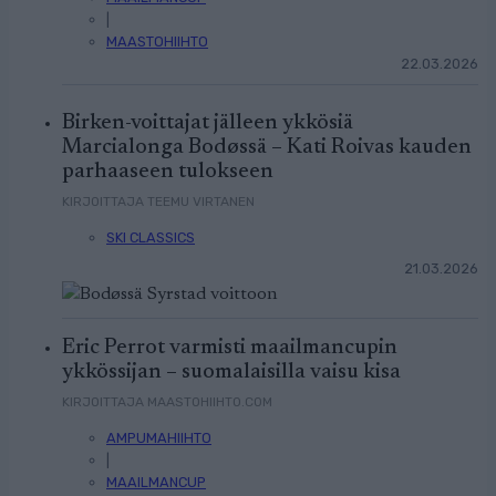
|
MAASTOHIIHTO
22.03.2026
Birken-voittajat jälleen ykkösiä
Marcialonga Bodøssä – Kati Roivas kauden
parhaaseen tulokseen
KIRJOITTAJA TEEMU VIRTANEN
SKI CLASSICS
21.03.2026
Eric Perrot varmisti maailmancupin
ykkössijan – suomalaisilla vaisu kisa
KIRJOITTAJA MAASTOHIIHTO.COM
AMPUMAHIIHTO
|
MAAILMANCUP