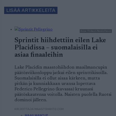
LISÄÄ ARTIKKELEITA
Kuva: Thibaut/NordicFocus
Sprintit hiihdettiin eilen Lake
Placidissa – suomalaisilla ei
asiaa finaaleihin
Lake Placidin maastohiihdon maailmancupin
päätösviikonloppu jatkui eilen sprinttikisoilla.
Suomalaisilla ei ollut aisaa kärkeen, mutta
pitkän ja kunniakkaan uransa lopettava
Federico Pellegrino (kuvassa) kruunasi
päätöskautensa voitolla. Naisten puolella Ruotsi
dominoi jälleen.
KIRJOITTAJA MAASTOHIIHTO.COM
MAAILMANCUP