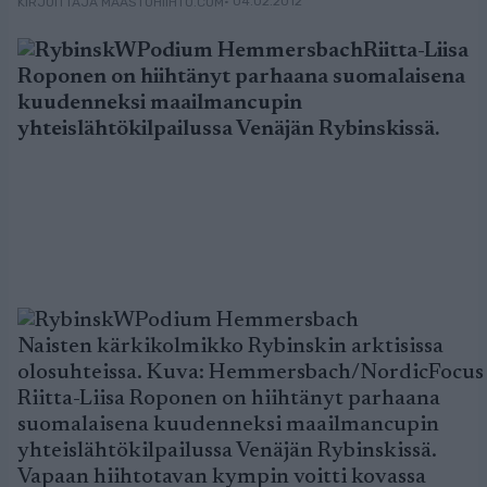
• 04.02.2012
KIRJOITTAJA MAASTOHIIHTO.COM
Riitta-Liisa
Roponen on hiihtänyt parhaana suomalaisena
kuudenneksi maailmancupin
yhteislähtökilpailussa Venäjän Rybinskissä.
Naisten kärkikolmikko Rybinskin arktisissa
olosuhteissa. Kuva: Hemmersbach/NordicFocus
Riitta-Liisa Roponen on hiihtänyt parhaana
suomalaisena kuudenneksi maailmancupin
yhteislähtökilpailussa Venäjän Rybinskissä.
Vapaan hiihtotavan kympin voitti kovassa