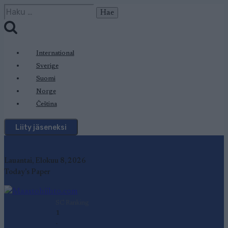
Siirry
Haku:
sisältöön
International
Sverige
Suomi
Norge
Čeština
Liity jäseneksi
Lauantai, Elokuu 8, 2026
Today's Paper
SC Ranking
1
-